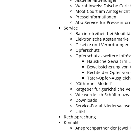
Aktuelle Mitteilungen
Warnhinweis: Falsche Gerich
Moot-Court am Amtsgericht
Presseinformationen
Abo-Service für Presseinfo
Service
Barrierefreiheit bei Mobili
Elektronische Kostenmarke
Gesetze und Verordnungen
Opferschutz
Opferschutz - weitere Info's:
Häusliche Gewalt im L
Beweissicherung von 
Rechte der Opfer von
Täter-Opfer-Ausgleich
"Gifhorner Modell"
Ratgeber für gerichtliche V
Wie werde ich Schöffin bzw.
Downloads
Service-Portal Niedersachse
Links
Rechtsprechung
Kontakt
Ansprechpartner der jeweil