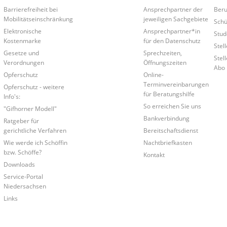
Barrierefreiheit bei
Ansprechpartner der
Beruf
Mobilitätseinschränkung
jeweiligen Sachgebiete
Schü
Elektronische
Ansprechpartner*in
Stud
Kostenmarke
für den Datenschutz
Stel
Gesetze und
Sprechzeiten,
Stel
Verordnungen
Öffnungszeiten
Abo
Opferschutz
Online-
Terminvereinbarungen
Opferschutz - weitere
für Beratungshilfe
Info's:
So erreichen Sie uns
"Gifhorner Modell"
Bankverbindung
Ratgeber für
gerichtliche Verfahren
Bereitschaftsdienst
Wie werde ich Schöffin
Nachtbriefkasten
bzw. Schöffe?
Kontakt
Downloads
Service-Portal
Niedersachsen
Links