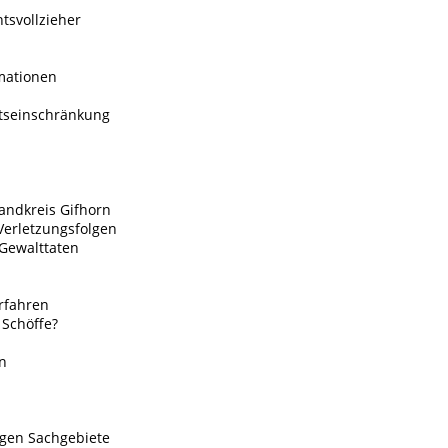
tsvollzieher
rmationen
tätseinschränkung
andkreis Gifhorn
Verletzungsfolgen
 Gewalttaten
erfahren
 Schöffe?
n
igen Sachgebiete