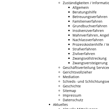
Zuständigkeiten / Informat
Allgemein
Beratungshilfe
Betreuungsverfahren
Familienverfahren
Grundbuchverfahren
Insolvenzverfahren
Mahnverfahren, Angele
Nachlassverfahren
Prozesskostenhilfe / V
Strafverfahren
Zivilverfahren
Zwangsvollstreckung
Zwangsversteigerung
Geschäftsverteilung Service
Gerichtsvollzieher
Mediation
Schieds- und Schlichtungsv
Geschichte
Sitemap
Impressum
Datenschutz
Aktuelles