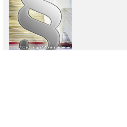
Bildrechte
:
grafolux & eye-server